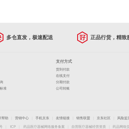
多仓直发，极速配送
正品行货，精致
支付方式
货到付款
在线支付
询
分期付款
标准
公司转账
家帮助
|
营销中心
|
手机京东
|
友情链接
|
销售联盟
|
京东社区
|
风险监
4号
|
ICP
|
药品医疗器械网络服务备案
|
自营医疗器械经营资质
|
药品网络