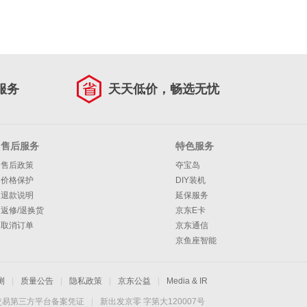
服务
天天低价，畅选无忧
售后服务
特色服务
售后政策
夺宝岛
价格保护
DIY装机
退款说明
延保服务
返修/退换货
京东E卡
取消订单
京东通信
京鱼座智能
测
|
质量公告
|
隐私政策
|
京东公益
|
Media & IR
交易第三方平台备案凭证
|
新出发京零 字第大120007号