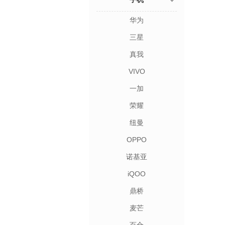
华为
三星
真我
VIVO
一加
荣耀
纽曼
OPPO
诺基亚
iQOO
鼎桥
麦芒