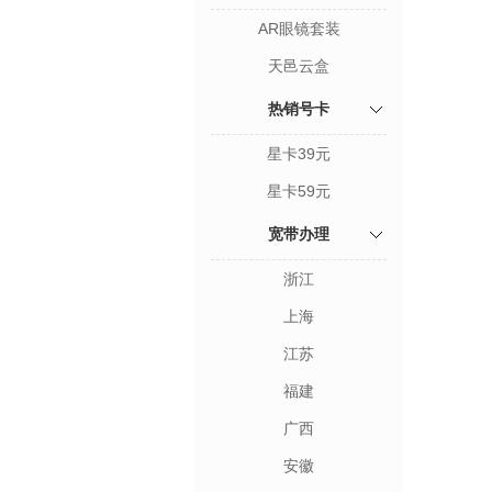
AR眼镜套装
天邑云盒
热销号卡
星卡39元
星卡59元
宽带办理
浙江
上海
江苏
福建
广西
安徽