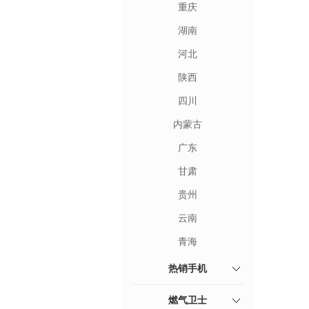
重庆
湖南
河北
陕西
四川
内蒙古
广东
甘肃
贵州
云南
青海
热销手机
燃气卫士